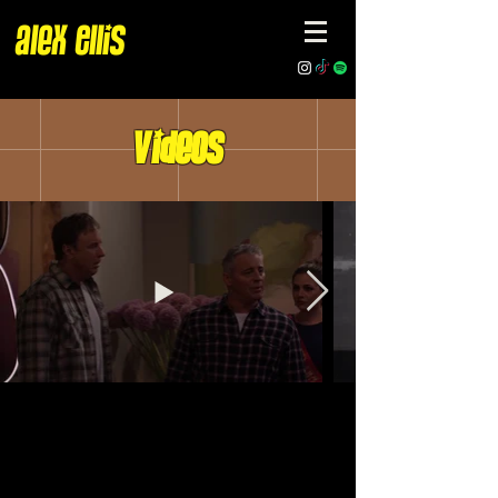
Alex EllIs
VIdeos